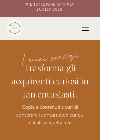
PRENOTAZIONE ORA PER
LUGLIO 2026
I miei servizi
Trasforma gli
acquirenti curiosi in
fan entusiasti.
Copia e contenuti sicuri di
convertire i consumatori curiosi
in lealisti cruelty-free.