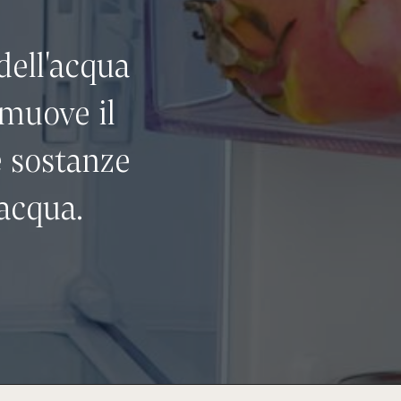
dell'acqua
imuove il
e sostanze
acqua.