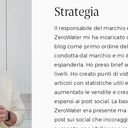
Strategia
Il responsabile del marchio
ZeroWater mi ha incaricato d
blog come primo ordine del g
condotta dal marchio e mi 
espanderla. Ho preso brief se
livelli. Ho creato punti di vis
articoli con statistiche util
aumentato le vendite e creat
espansi ai post social. La bas
ZeroWater era presente ma 
post sui social che incorag