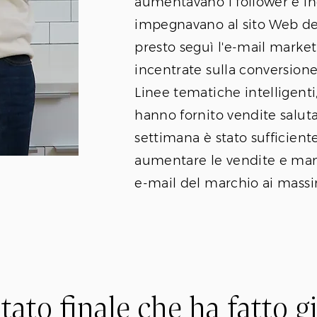
aumentavano i follower e in
impegnavano al sito Web del
presto seguì l'e-mail marke
incentrate sulla conversione
Linee tematiche intelligenti,
hanno fornito vendite saluta
settimana è stato sufficient
aumentare le vendite e mant
e-mail del marchio ai massim
ultato finale che ha fatto gi