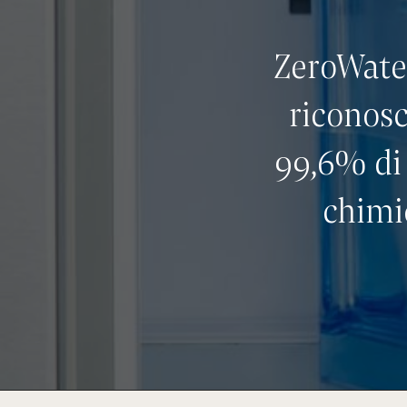
ZeroWater
riconosc
99,6% di 
chimi