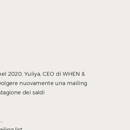
 nel 2020, Yuliya, CEO di WHEN &
volgere nuovamente una mailing
stagione dei saldi
i…
ling list