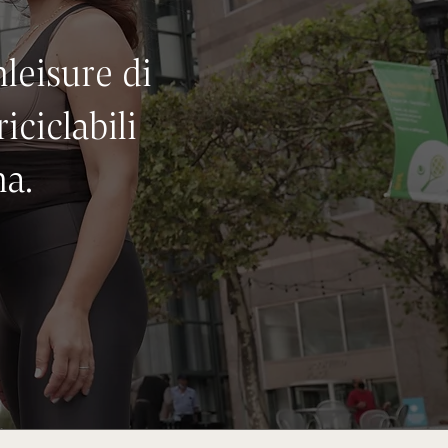
eisure di
iciclabili
na.