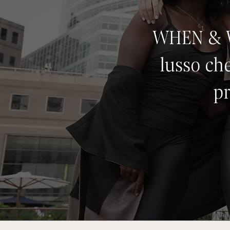
WHEN & W
lusso che
pr