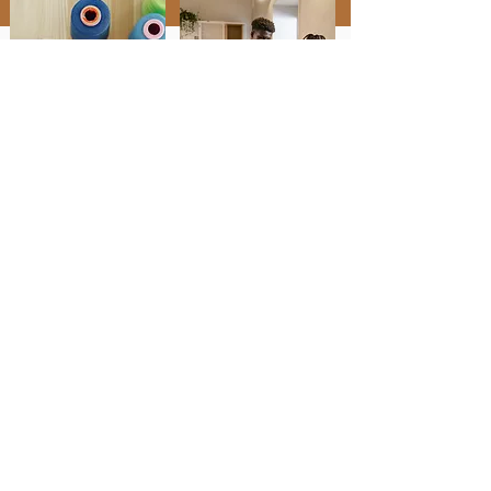
"Lavorare con Topaz
ha cambiato le carte
in tavola"
"Ha superato tutte le mie aspettative,