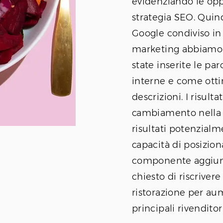
evidenziando le opp
strategia SEO. Qui
Google condiviso in 
marketing abbiamo 
state inserite le pa
interne e come otti
descrizioni. I risulta
cambiamento nella 
risultati potenzialm
capacità di posizion
componente aggiunt
chiesto di riscrivere
ristorazione per au
principali rivenditori