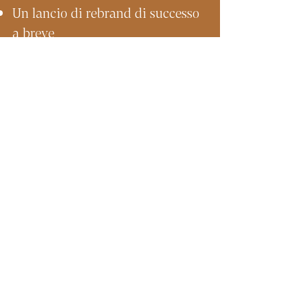
Un lancio di rebrand di successo
a breve
"Topaz è un sogno con
cui lavorare!"