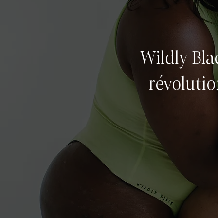
Wildly Bl
révolutio